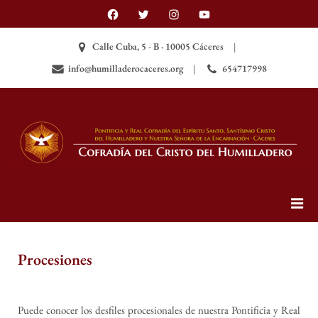
Skip
Facebook
Twitter
Instagram
YouTube
to
content
Calle Cuba, 5 - B · 10005 Cáceres
info@humilladerocaceres.org
654717998
Cofradía del Santísimo Cristo
Página web oficial de la Cofradía del Santísimo
Cristo del Humilladero (Cáceres, España)
del Humilladero (Cáceres,
España)
Procesiones
Puede conocer los desfiles procesionales de nuestra Pontificia y Real