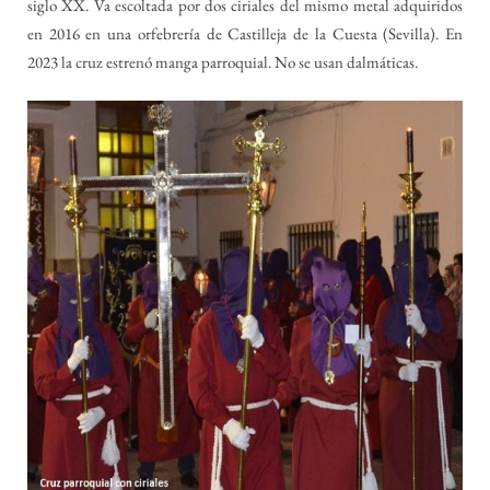
siglo XX. Va escoltada por dos ciriales del mismo metal adquiridos
en 2016 en una orfebrería de Castilleja de la Cuesta (Sevilla). En
2023 la cruz estrenó manga parroquial. No se usan dalmáticas.