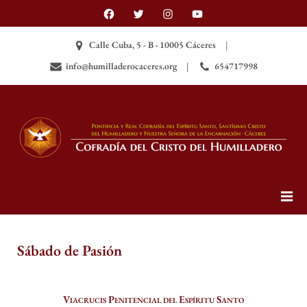
Skip
Facebook
Twitter
Instagram
YouTube
to
content
Calle Cuba, 5 - B · 10005 Cáceres
info@humilladerocaceres.org
654717998
Cofradía del Santísimo Cristo
Página web oficial de la Cofradía del Santísimo
Cristo del Humilladero (Cáceres, España)
del Humilladero (Cáceres,
España)
Sábado de Pasión
Viacrucis Penitencial del Espíritu Santo