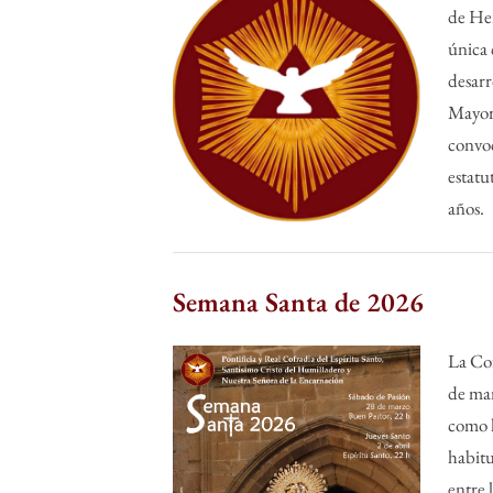
on
de Her
única 
desarr
Mayor
convo
estatu
años.
Sin categoría
Semana Santa de 2026
By
Posted
humilladero
27 de marzo de 2026
La Cof
on
de mar
como l
habitu
entre 