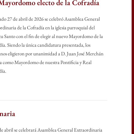
Mayordomo electo de la Cofradía
ado 27 de abril de 2026 se celebró Asamblea General
rdinaria de la Cofradía en la iglesia parroquial del
ggle
tu Santo con el fin de elegir al nuevo Mayordomo de la
b-
nu
ía. Siendo la única candidatura presentada, los
nos eligieron por unanimidad a D. Juan José Merchán
ga como Mayordomo de nuestra Pontificia y Real
día.
naria
de abril se celebrará Asamblea General Extraordinaria