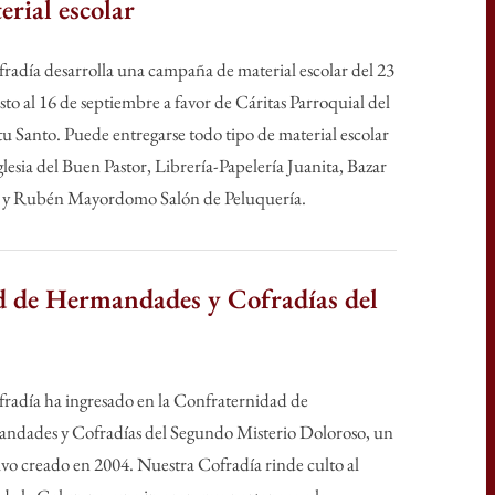
rial escolar
radía desarrolla una campaña de material escolar del 23
sto al 16 de septiembre a favor de Cáritas Parroquial del
ggle
tu Santo. Puede entregarse todo tipo de material escolar
b-
nu
iglesia del Buen Pastor, Librería-Papelería Juanita, Bazar
s y Rubén Mayordomo Salón de Peluquería.
d de Hermandades y Cofradías del
radía ha ingresado en la Confraternidad de
ndades y Cofradías del Segundo Misterio Doloroso, un
ivo creado en 2004. Nuestra Cofradía rinde culto al