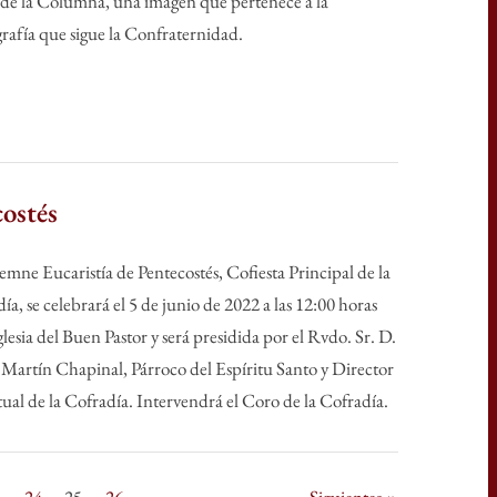
de la Columna, una imagen que pertenece a la
rafía que sigue la Confraternidad.
costés
emne Eucaristía de Pentecostés, Cofiesta Principal de la
ía, se celebrará el 5 de junio de 2022 a las 12:00 horas
iglesia del Buen Pastor y será presidida por el Rvdo. Sr. D.
Martín Chapinal, Párroco del Espíritu Santo y Director
tual de la Cofradía. Intervendrá el Coro de la Cofradía.
…
24
25
26
Siguientes