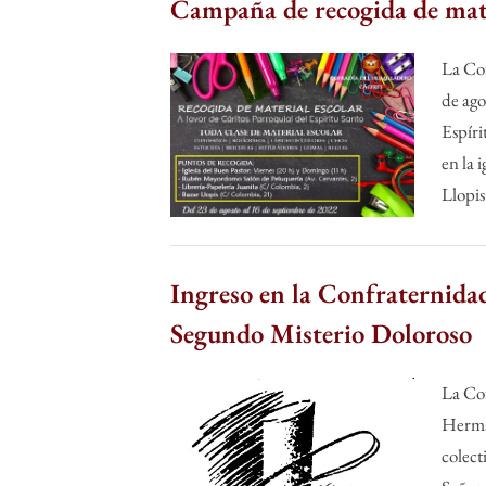
Campaña de recogida de mate
By
Posted
humilladero
30 de agosto de 2022
La Cof
on
de ago
To
Espíri
su
me
en la 
Llopi
Sin categoría
Ingreso en la Confraternida
Segundo Misterio Doloroso
By
Posted
humilladero
15 de agosto de 2022
La Cof
on
Herma
colect