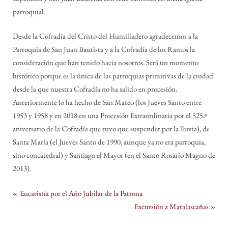
parroquial.
Desde la Cofradía del Cristo del Humilladero agradecemos a la
Parroquia de San Juan Bautista y a la Cofradía de los Ramos la
consideración que han tenido hacia nosotros. Será un momento
histórico porque es la única de las parroquias primitivas de la ciudad
desde la que nuestra Cofradía no ha salido en procesión.
Anteriormente lo ha hecho de San Mateo (los Jueves Santo entre
1953 y 1958 y en 2018 en una Procesión Extraordinaria por el 525.º
aniversario de la Cofradía que tuvo que suspender por la lluvia), de
Santa María (el Jueves Santo de 1990, aunque ya no era parroquia,
sino concatedral) y Santiago el Mayor (en el Santo Rosario Magno de
2013).
Sin categoría
Navegación
P
Eucaristía por el Año Jubilar de la Patrona
r
N
Excursión a Matalascañas
de
e
e