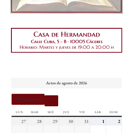
Actos de agosto de 2026
Mes anterior
Hoy
LUN
LUNES
MAR
MARTES
MIÉ
MIÉRCOLES
JUE
JUEVES
VIE
VIERNES
SÁB
SÁBADO
DOM
DOMING
27
27
28
28
29
29
30
30
31
31
1
1
2
2
de
de
de
de
de
de
de