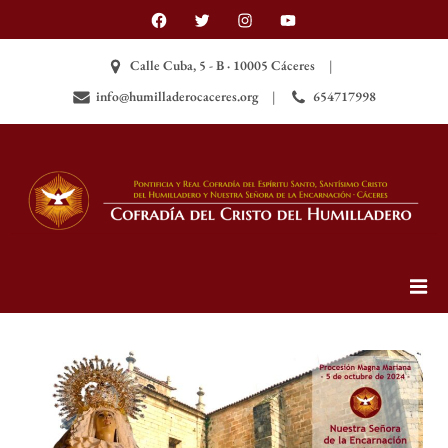
Skip
Facebook
Twitter
Instagram
YouTube
to
content
Calle Cuba, 5 - B · 10005 Cáceres
info@humilladerocaceres.org
654717998
Cofradía del Santísimo Cristo
Página web oficial de la Cofradía del Santísimo
Cristo del Humilladero (Cáceres, España)
del Humilladero (Cáceres,
España)